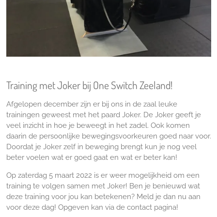
Training met Joker bij One Switch Zeeland!
Afgelopen december zijn er bij ons in de zaal leuke
trainingen geweest met het paard Joker. De Joker geeft je
veel inzicht in hoe je beweegt in het zadel. Ook komen
daarin de persoonlijke bewegingsvoorkeuren goed naar voor.
Doordat je Joker zelf in beweging brengt kun je nog veel
beter voelen wat er goed gaat en wat er beter kan!
Op zaterdag 5 maart 2022 is er weer mogelijkheid om een
training te volgen samen met Joker! Ben je benieuwd wat
deze training voor jou kan betekenen? Meld je dan nu aan
voor deze dag! Opgeven kan via de contact pagina!