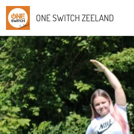
Ga
direct
ONE SWITCH ZEELAND
naar
de
hoofdinhoud